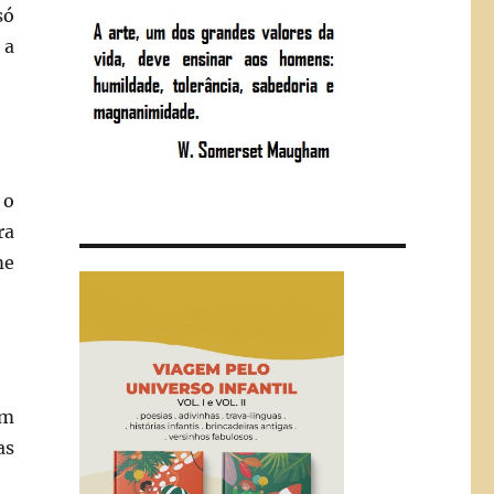
só
 a
 o
ra
me
em
as