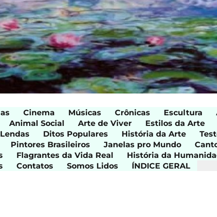
ias
Cinema
Músicas
Crônicas
Escultura
Animal Social
Arte de Viver
Estilos da Arte
 Lendas
Ditos Populares
História da Arte
Test
Pintores Brasileiros
Janelas pro Mundo
Cant
s
Flagrantes da Vida Real
História da Humanid
s
Contatos
Somos Lidos
ÍNDICE GERAL