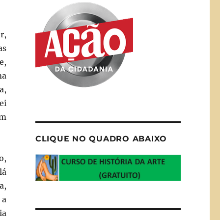
r,
as
e,
ma
a,
ei
um
CLIQUE NO QUADRO ABAIXO
o,
lá
a,
 a
ia