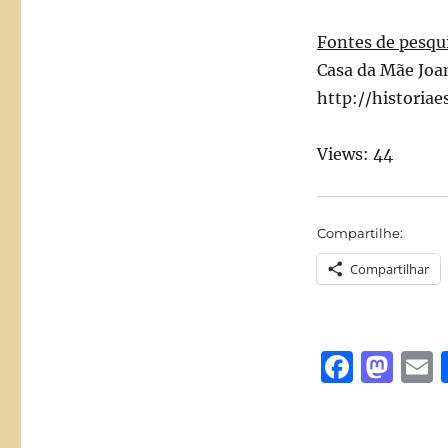
Fontes de pesqu
Casa da Mãe Joa
http://historiae
Views: 44
Compartilhe:
Compartilhar
F
M
a
a
c
st
a