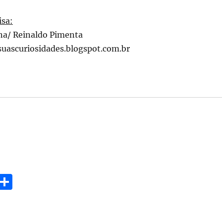
isa:
na/ Reinaldo Pimenta
suascuriosidades.blogspot.com.br
E
S
m
h
i
a