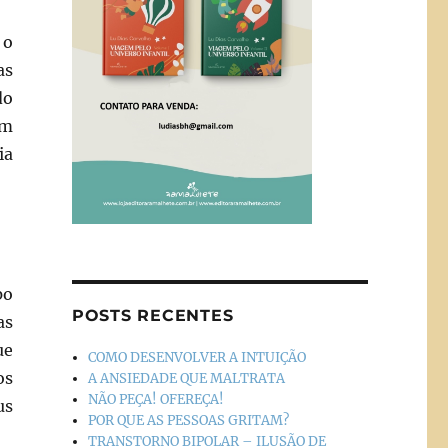
 o
as
do
um
ia
po
POSTS RECENTES
as
ue
COMO DESENVOLVER A INTUIÇÃO
os
A ANSIEDADE QUE MALTRATA
NÃO PEÇA! OFEREÇA!
us
POR QUE AS PESSOAS GRITAM?
TRANSTORNO BIPOLAR – ILUSÃO DE