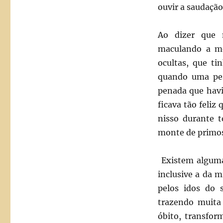
ouvir a saudação
Ao dizer que 
maculando a me
ocultas, que ti
quando uma pes
penada que havi
ficava tão feliz
nisso durante t
monte de primos
Existem algumas
inclusive a da 
pelos idos do s
trazendo muita 
óbito, transfo