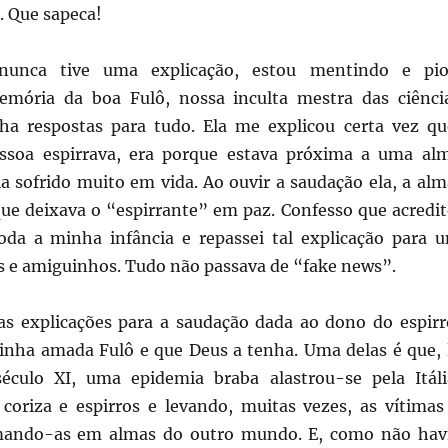
. Que sapeca!
nunca tive uma explicação, estou mentindo e pio
mória da boa Fulô, nossa inculta mestra das ciênci
nha respostas para tudo. Ela me explicou certa vez qu
soa espirrava, era porque estava próxima a uma al
a sofrido muito em vida. Ao ouvir a saudação ela, a alm
 que deixava o “espirrante” em paz. Confesso que acredit
oda a minha infância e repassei tal explicação para 
 e amiguinhos. Tudo não passava de “fake news”.
 explicações para a saudação dada ao dono do espirr
minha amada Fulô e que Deus a tenha. Uma delas é que, 
éculo XI, uma epidemia braba alastrou-se pela Itáli
coriza e espirros e levando, muitas vezes, as vítimas
rmando-as em almas do outro mundo. E, como não hav