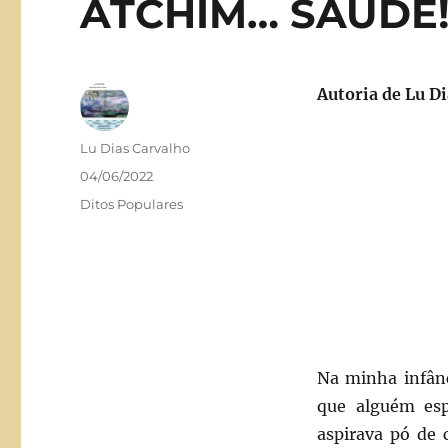
ATCHIM… SAÚDE
Autoria de
Lu Di
Autor
Lu Dias Carvalho
Publicado
04/06/2022
em
Categorias
Ditos Populares
Na minha infân
que alguém esp
aspirava pó de 