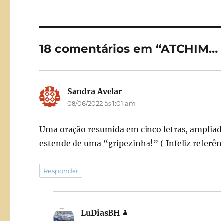
e
o
l
b
d
o
o
18 comentários em “ATCHIM…
o
n
k
Sandra Avelar
disse:
08/06/2022 às 1:01 am
Uma oração resumida em cinco letras, ampliad
estende de uma “gripezinha!” ( Infeliz referê
Responder
LuDiasBH
disse: