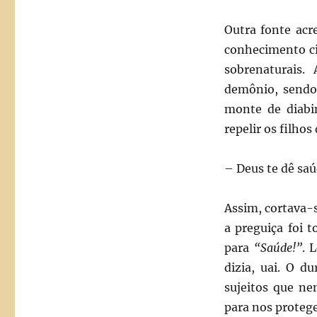
Outra fonte acr
conhecimento cie
sobrenaturais.
demônio, sendo 
monte de diabi
repelir os filhos
– Deus te dê saú
Assim, cortava-s
a preguiça foi 
para
“Saúde!”
. 
dizia, uai. O d
sujeitos que ne
para nos proteg