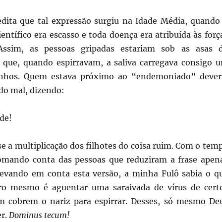
edita que tal expressão surgiu na Idade Média, quando
ntífico era escasso e toda doença era atribuída às forç
 Assim, as pessoas gripadas estariam sob as asas 
que, quando espirravam, a saliva carregava consigo 
nhos. Quem estava próximo ao “endemoniado” dever
 do mal, dizendo:
de!
e a multiplicação dos filhotes do coisa ruim. Com o tem
tomando conta das pessoas que reduziram a frase apen
Levando em conta esta versão, a minha Fulô sabia o q
uro mesmo é aguentar uma saraivada de vírus de cert
m cobrem o nariz para espirrar. Desses, só mesmo De
er.
Dominus tecum!