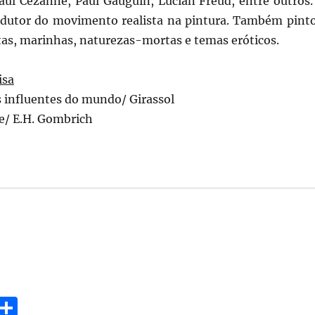
aul Cézanne, Paul Gauguin, Lucian Freud, entre outros.
dutor do movimento realista na pintura. Também pint
tas, marinhas, naturezas-mortas e temas eróticos.
isa
s influentes do mundo/ Girassol
te/ E.H. Gombrich
E
S