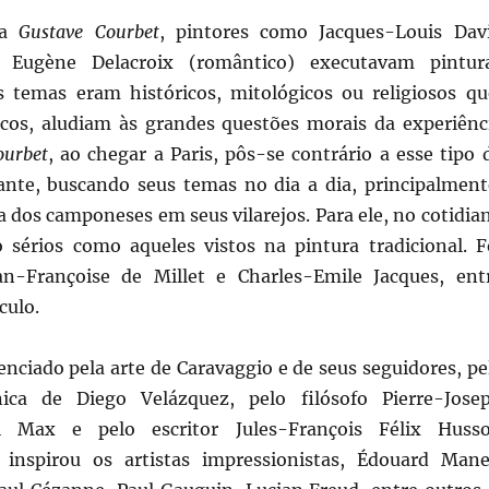
 a
Gustave Courbet
, pintores como Jacques-Louis Dav
e Eugène Delacroix (romântico) executavam pintur
os temas eram históricos, mitológicos ou religiosos qu
icos, aludiam às grandes questões morais da experiênc
ourbet
, ao chegar a Paris, pôs-se contrário a esse tipo 
ante, buscando seus temas no dia a dia, principalment
a dos camponeses em seus vilarejos. Para ele, no cotidia
 sérios como aqueles vistos na pintura tradicional. F
an-Françoise de Millet e Charles-Emile Jacques, ent
culo.
enciado pela arte de Caravaggio e de seus seguidores, pe
cnica de Diego Velázquez, pelo filósofo Pierre-Jose
l Max e pelo escritor Jules-François Félix Huss
 inspirou os artistas impressionistas, Édouard Mane