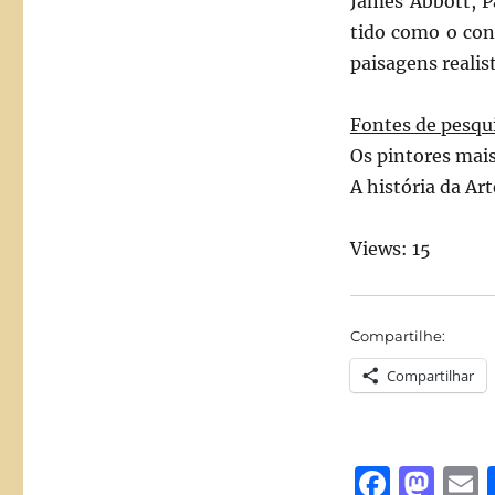
James Abbott, P
tido como o con
paisagens realis
Fontes de pesqu
Os pintores mai
A história da Ar
Views: 15
Compartilhe:
Compartilhar
F
M