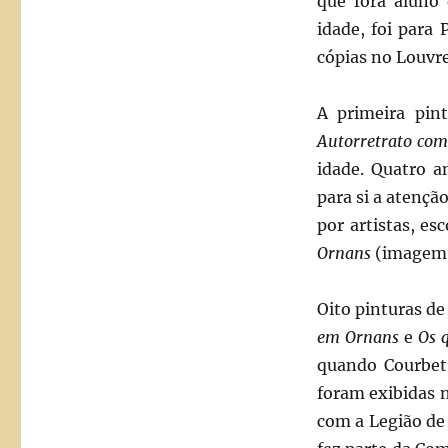
que fora aluno
idade, foi para
cópias no Louvre
A primeira pin
Autorretrato com
idade. Quatro a
para si a atençã
por artistas, e
Ornans
(imagem 
Oito pinturas de
em Ornans
e
Os 
quando Courbet
foram exibidas n
com a Legião de