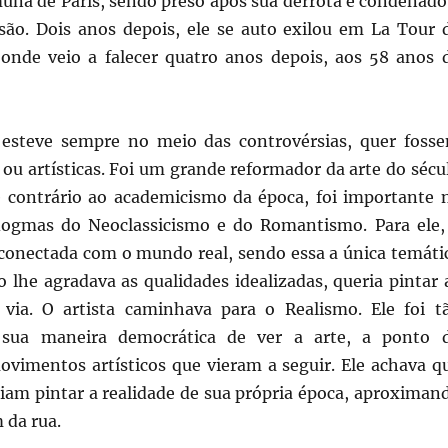
muna de Paris, sendo preso após sua derrota e condenado
isão. Dois anos depois, ele se auto exilou em La Tour 
, onde veio a falecer quatro anos depois, aos 58 anos 
t
esteve sempre no meio das controvérsias, quer foss
is ou artísticas. Foi um grande reformador da arte do sécu
 contrário ao academicismo da época, foi importante 
dogmas do Neoclassicismo e do Romantismo. Para ele,
r conectada com o mundo real, sendo essa a única temáti
o lhe agradava as qualidades idealizadas, queria pintar 
via. O artista caminhava para o Realismo. Ele foi t
 sua maneira democrática de ver a arte, a ponto 
movimentos artísticos que vieram a seguir. Ele achava q
riam pintar a realidade de sua própria época, aproximan
 da rua.