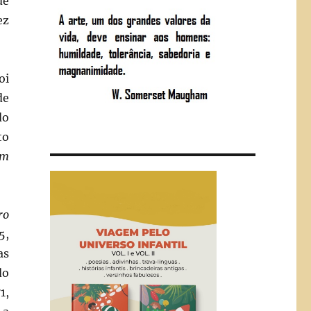
de
ez
oi
de
do
to
em
ro
5,
as
do
1,