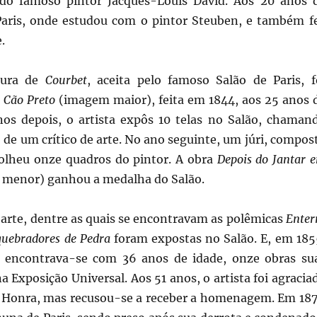
 do famoso pintor Jacques-Louis David. Aos 20 anos 
 Paris, onde estudou com o pintor Steuben, e também f
.
tura de
Courbet
, aceita pelo famoso Salão de Paris, f
 Cão Preto
(imagem maior), feita em 1844, aos 25 anos 
nos depois, o artista expôs 10 telas no Salão, chaman
o de um crítico de arte. No ano seguinte, um júri, compos
scolheu onze quadros do pintor. A obra
Depois do Jantar 
menor) ganhou a medalha do Salão.
 arte, dentre as quais se encontravam as polêmicas
Enter
quebradores de Pedra
foram expostas no Salão. E, em 185
 encontrava-se com 36 anos de idade, onze obras su
a Exposição Universal. Aos 51 anos, o artista foi agracia
 Honra, mas recusou-se a receber a homenagem. Em 187