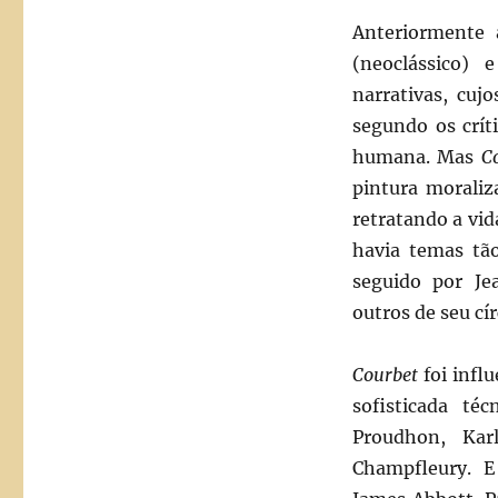
Anteriormente
(neoclássico) 
narrativas, cuj
segundo os crít
humana. Mas
C
pintura moraliz
retratando a vid
havia temas tão
seguido por Je
outros de seu cír
Courbet
foi influ
sofisticada té
Proudhon, Kar
Champfleury. E