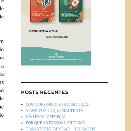
 a
de
de
em
lo
na
 a
ca
as
ão
POSTS RECENTES
de
COMO DESENVOLVER A INTUIÇÃO
ue
A ANSIEDADE QUE MALTRATA
do
NÃO PEÇA! OFEREÇA!
POR QUE AS PESSOAS GRITAM?
TRANSTORNO BIPOLAR – ILUSÃO DE