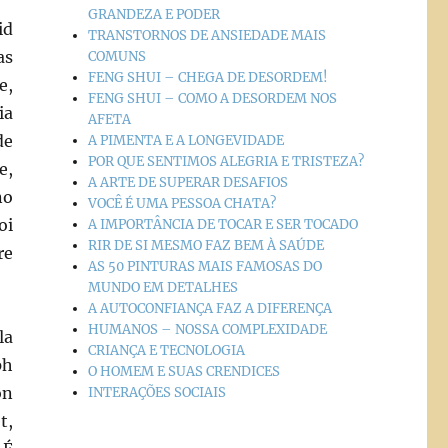
GRANDEZA E PODER
id
TRANSTORNOS DE ANSIEDADE MAIS
as
COMUNS
FENG SHUI – CHEGA DE DESORDEM!
e,
FENG SHUI – COMO A DESORDEM NOS
ia
AFETA
de
A PIMENTA E A LONGEVIDADE
POR QUE SENTIMOS ALEGRIA E TRISTEZA?
e,
A ARTE DE SUPERAR DESAFIOS
no
VOCÊ É UMA PESSOA CHATA?
oi
A IMPORTÂNCIA DE TOCAR E SER TOCADO
RIR DE SI MESMO FAZ BEM À SAÚDE
re
AS 50 PINTURAS MAIS FAMOSAS DO
MUNDO EM DETALHES
A AUTOCONFIANÇA FAZ A DIFERENÇA
HUMANOS – NOSSA COMPLEXIDADE
la
CRIANÇA E TECNOLOGIA
ph
O HOMEM E SUAS CRENDICES
on
INTERAÇÕES SOCIAIS
t,