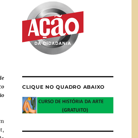
de
co
CLIQUE NO QUADRO ABAIXO
ão
em
t,