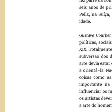
fez parte da Co
seis anos de pr
Peilz, na Suíça
idade.
Gustave Courbe
políticas, socia
XIX. Totalmente
subversão dos 
arte devia esta
a orientá-la. Nã
coisas como as 
importante na
influenciar os 
os artistas deve
a arte do homem