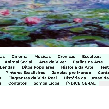
ias
Cinema
Músicas
Crônicas
Escultura
Animal Social
Arte de Viver
Estilos da Arte
 Lendas
Ditos Populares
História da Arte
Test
Pintores Brasileiros
Janelas pro Mundo
Cant
s
Flagrantes da Vida Real
História da Humanid
s
Contatos
Somos Lidos
ÍNDICE GERAL