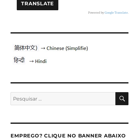
Powered by
Google Translate
.
PES
Pesquisar
por:
EMPREGO? CLIQUE NO BANNER ABAIXO