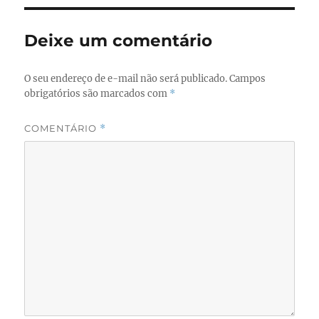
b
d
o
o
Deixe um comentário
o
n
k
O seu endereço de e-mail não será publicado.
Campos
obrigatórios são marcados com
*
COMENTÁRIO
*