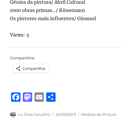
Gênios da pintura/ Abril Cultural
1000 obras primas…/ Könemann
Os pintores mais influentes/ Girassol
Views: 5
Compartilhe:
Compartilhar
F
M
E
S
a
a
m
h
c
st
ai
a
Autor
Publicado
Categorias
Lu Dias Carvalho
24/09/2013
Mestres da Pintura
em
e
o
l
re