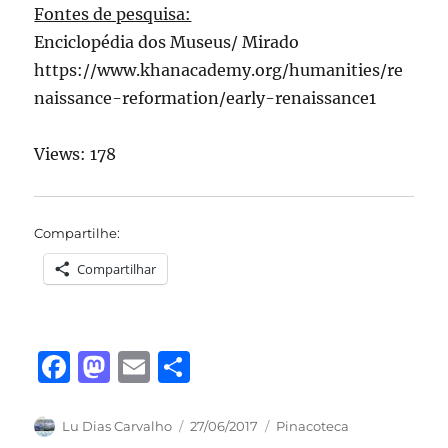
Fontes de pesquisa:
Enciclopédia dos Museus/ Mirado
https://www.khanacademy.org/humanities/re
naissance-reformation/early-renaissance1
Views: 178
Compartilhe:
Compartilhar
F
M
E
S
a
a
m
h
c
st
ai
a
Autor
Publicado
Categorias
Lu Dias Carvalho
27/06/2017
Pinacoteca
em