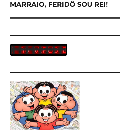
MARRAIO, FERIDÔ SOU REI!
Próximo
post: