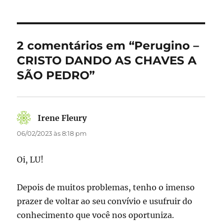
e
o
l
re
b
d
o
o
2 comentários em “Perugino –
o
n
CRISTO DANDO AS CHAVES A
k
SÃO PEDRO”
Irene Fleury
disse:
06/02/2023 às 8:18 pm
Oi, LU!
Depois de muitos problemas, tenho o imenso
prazer de voltar ao seu convívio e usufruir do
conhecimento que você nos oportuniza.