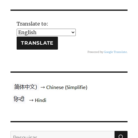
Translate to:
Powered by
Google Translate
.
PES
Pesquisar