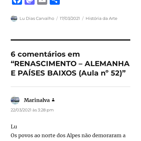
a
a
m
h
c
st
ai
a
Autor
Publicado
Categorias
Lu Dias Carvalho
17/03/2021
História da Arte
em
e
o
l
re
b
d
o
o
6 comentários em
o
n
“RENASCIMENTO – ALEMANHA
k
E PAÍSES BAIXOS (Aula nº 52)”
Marinalva
disse:
22/03/2021 às 3:28 pm
Lu
Os povos ao norte dos Alpes não demoraram a