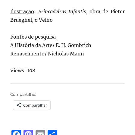
Ilustração
:
Brincadeiras Infantis
, obra de Pieter
Brueghel, o Velho
Fontes de pesquisa
A História da Arte/ E. H. Gombrich
Renascimento/ Nicholas Mann
Views: 108
Compartilhe:
Compartilhar
F
M
E
S