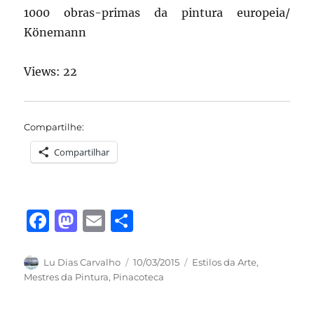
1000 obras-primas da pintura europeia/
Könemann
Views: 22
Compartilhe:
Compartilhar
F
M
E
S
a
a
m
h
c
st
ai
a
Autor
Publicado
Categorias
Lu Dias Carvalho
10/03/2015
Estilos da Arte
,
em
Mestres da Pintura
,
Pinacoteca
e
o
l
re
b
d