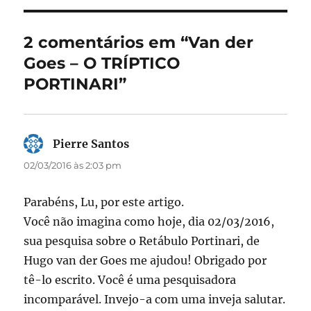
o
o
o
n
2 comentários em “Van der
k
Goes – O TRÍPTICO
PORTINARI”
Pierre Santos
disse:
02/03/2016 às 2:03 pm
Parabéns, Lu, por este artigo.
Você não imagina como hoje, dia 02/03/2016,
sua pesquisa sobre o Retábulo Portinari, de
Hugo van der Goes me ajudou! Obrigado por
tê-lo escrito. Você é uma pesquisadora
incomparável. Invejo-a com uma inveja salutar.