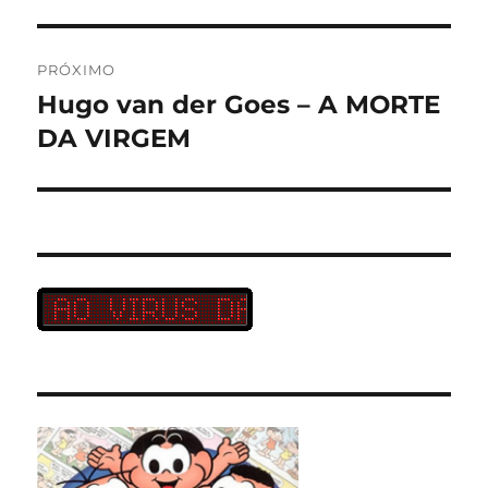
PRÓXIMO
Hugo van der Goes – A MORTE
Próximo
post:
DA VIRGEM