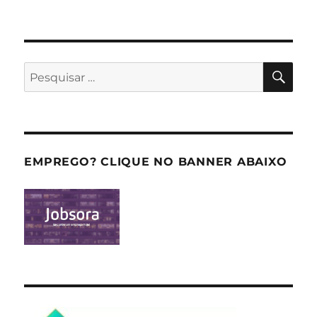
PES
Pesquisar
por:
EMPREGO? CLIQUE NO BANNER ABAIXO