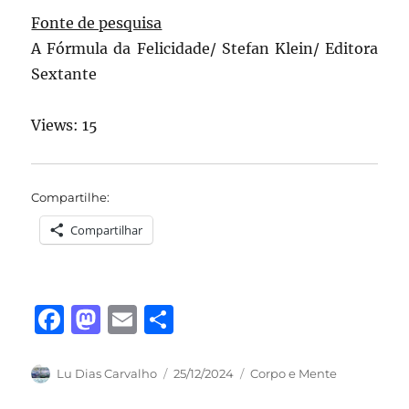
Fonte de pesquisa
A Fórmula da Felicidade/ Stefan Klein/ Editora
Sextante
Views: 15
Compartilhe:
Compartilhar
F
M
E
S
a
a
m
h
c
st
ai
a
Autor
Publicado
Categorias
Lu Dias Carvalho
25/12/2024
Corpo e Mente
em
e
o
l
re