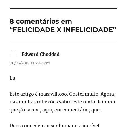
b
d
o
o
8 comentários em
o
n
“FELICIDADE X INFELICIDADE”
k
Edward Chaddad
disse:
06/07/2019 às 7:47 pm
Lu
Este artigo é maravilhoso. Gostei muito. Agora,
nas minhas reflexões sobre este texto, lembrei
que já escrevi, aqui, em comentário, que:
Deus concedeu ao ser humano a incrível