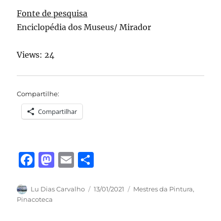
Fonte de pesquisa
Enciclopédia dos Museus/ Mirador
Views: 24
Compartilhe:
Compartilhar
F
M
E
S
a
a
m
h
c
st
ai
a
Autor
Publicado
Categorias
Lu Dias Carvalho
13/01/2021
Mestres da Pintura
,
em
Pinacoteca
e
o
l
re