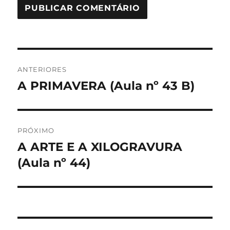
Navegação
ANTERIORES
de
A PRIMAVERA (Aula nº 43 B)
Post
anterior:
Post
PRÓXIMO
A ARTE E A XILOGRAVURA
Próximo
post:
(Aula nº 44)