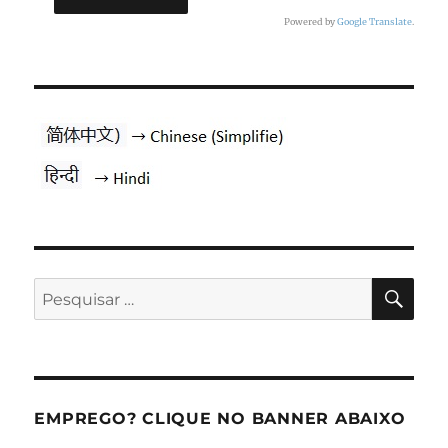
Powered by
Google Translate
.
PES
Pesquisar
por:
EMPREGO? CLIQUE NO BANNER ABAIXO