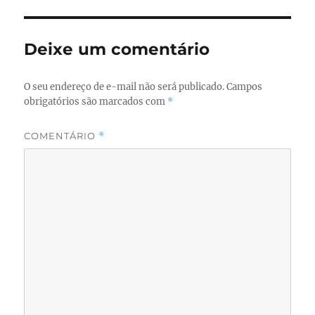
b
d
o
o
o
n
Deixe um comentário
k
O seu endereço de e-mail não será publicado.
Campos
obrigatórios são marcados com
*
COMENTÁRIO
*