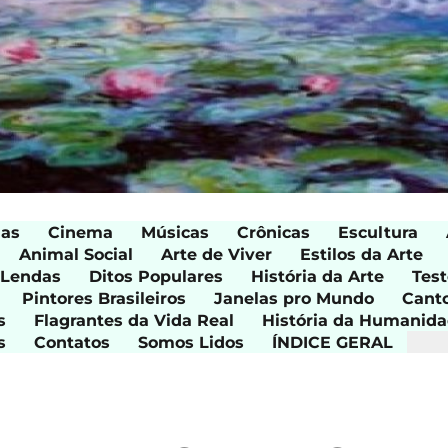
ias
Cinema
Músicas
Crônicas
Escultura
Animal Social
Arte de Viver
Estilos da Arte
 Lendas
Ditos Populares
História da Arte
Test
Pintores Brasileiros
Janelas pro Mundo
Cant
s
Flagrantes da Vida Real
História da Humanid
s
Contatos
Somos Lidos
ÍNDICE GERAL