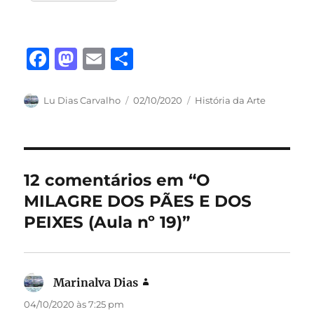
F
M
E
S
a
a
m
h
c
st
ai
a
Autor
Publicado
Categorias
Lu Dias Carvalho
02/10/2020
História da Arte
em
e
o
l
re
b
d
o
o
12 comentários em “O
o
n
MILAGRE DOS PÃES E DOS
k
PEIXES (Aula nº 19)”
Marinalva Dias
disse:
04/10/2020 às 7:25 pm