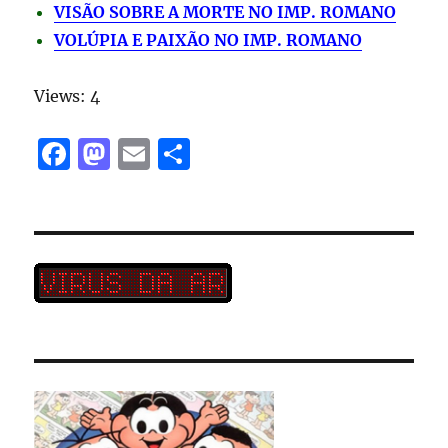
VISÃO SOBRE A MORTE NO IMP. ROMANO
VOLÚPIA E PAIXÃO NO IMP. ROMANO
Views: 4
F
M
E
S
a
a
m
h
c
st
ai
a
e
o
l
re
b
d
o
o
o
n
k