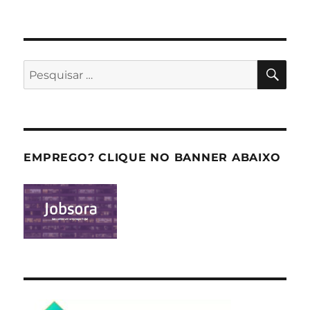
PES
Pesquisar
por:
EMPREGO? CLIQUE NO BANNER ABAIXO