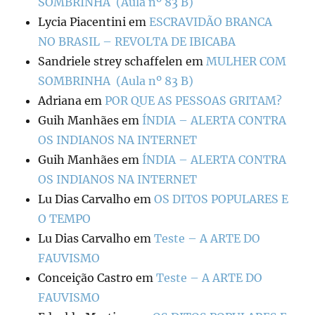
SOMBRINHA (Aula nº 83 B)
Lycia Piacentini
em
ESCRAVIDÃO BRANCA
NO BRASIL – REVOLTA DE IBICABA
Sandriele strey schaffelen
em
MULHER COM
SOMBRINHA (Aula nº 83 B)
Adriana
em
POR QUE AS PESSOAS GRITAM?
Guih Manhães
em
ÍNDIA – ALERTA CONTRA
OS INDIANOS NA INTERNET
Guih Manhães
em
ÍNDIA – ALERTA CONTRA
OS INDIANOS NA INTERNET
Lu Dias Carvalho
em
OS DITOS POPULARES E
O TEMPO
Lu Dias Carvalho
em
Teste – A ARTE DO
FAUVISMO
Conceição Castro
em
Teste – A ARTE DO
FAUVISMO