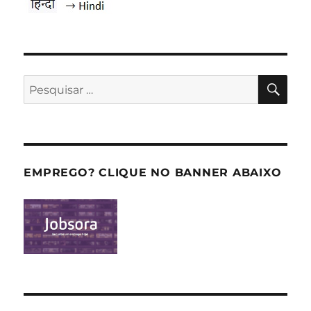
PES
Pesquisar
por:
EMPREGO? CLIQUE NO BANNER ABAIXO