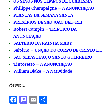
OS SINOS NOS TEMPOS DE QUARESMA
Philippe Champaigne – A ANUNCIAÇÃO
PLANTAS DA SEMANA SANTA
PRESÉPIOS DE SÃO JOÃO DEL-REI
Robert Campin – TRÍPTICO DA
ANUNCIAÇÃO
SALTÉRIO DA RAINHA MARY
Saltério – UNÇÃO DO CORPO DE CRISTO E…
SÃO SEBASTIÃO, O SANTO GUERREIRO
Tintoretto – A ANUNCIAÇÃO
William Blake – A Natividade
Views: 2
F
M
E
S
a
a
m
h